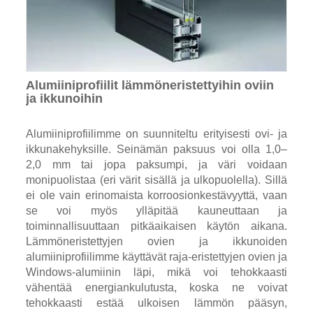
Alumiiniprofiilit lämmöneristettyihin oviin
ja ikkunoihin
Alumiiniprofiilimme on suunniteltu erityisesti ovi- ja
ikkunakehyksille. Seinämän paksuus voi olla 1,0–
2,0 mm tai jopa paksumpi, ja väri voidaan
monipuolistaa (eri värit sisällä ja ulkopuolella). Sillä
ei ole vain erinomaista korroosionkestävyyttä, vaan
se voi myös ylläpitää kauneuttaan ja
toiminnallisuuttaan pitkäaikaisen käytön aikana.
Lämmöneristettyjen ovien ja ikkunoiden
alumiiniprofiilimme käyttävät raja-eristettyjen ovien ja
Windows-alumiinin läpi, mikä voi tehokkaasti
vähentää energiankulutusta, koska ne voivat
tehokkaasti estää ulkoisen lämmön pääsyn,