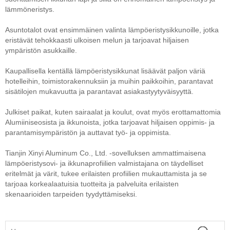
lämmöneristys.
Asuntotalot ovat ensimmäinen valinta lämpöeristysikkunoille, jotka
eristävät tehokkaasti ulkoisen melun ja tarjoavat hiljaisen
ympäristön asukkaille.
Kaupallisella kentällä lämpöeristysikkunat lisäävät paljon väriä
hotelleihin, toimistorakennuksiin ja muihin paikkoihin, parantavat
sisätilojen mukavuutta ja parantavat asiakastyytyväisyyttä.
Julkiset paikat, kuten sairaalat ja koulut, ovat myös erottamattomia
Alumiiniseosista ja ikkunoista, jotka tarjoavat hiljaisen oppimis- ja
parantamisympäristön ja auttavat työ- ja oppimista.
Tianjin Xinyi Aluminum Co., Ltd. -sovelluksen ammattimaisena
lämpöeristysovi- ja ikkunaprofiilien valmistajana on täydelliset
eritelmät ja värit, tukee erilaisten profiilien mukauttamista ja se
tarjoaa korkealaatuisia tuotteita ja palveluita erilaisten
skenaarioiden tarpeiden tyydyttämiseksi.