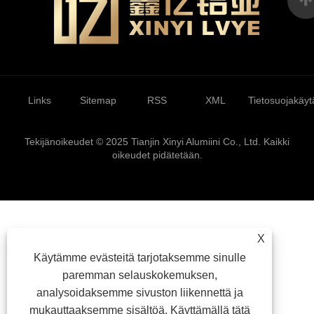
Links
Sitemap
RSS
XML
Tietosuojakäyt
Tekijänoikeudet © 2025 Tianjin Xinyi Alumiini Co., Ltd. Kaikki
oikeudet pidätetään.
X
Käytämme evästeitä tarjotaksemme sinulle
paremman selauskokemuksen,
analysoidaksemme sivuston liikennettä ja
mukauttaaksemme sisältöä. Käyttämällä tätä