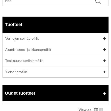
Tuotteet
Verhojen seinäprofiilit
Alumiiniseos- ja ikkunaprofiilit
Teollisuusalumiiniprofiilit
Yleiset profiilit
Uudet tuotteet
View as