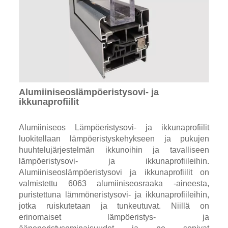
Alumiiniseoslämpöeristysovi- ja
ikkunaprofiilit
Alumiiniseos Lämpöeristysovi- ja ikkunaprofiilit
luokitellaan lämpöeristyskehykseen ja pukujen
huuhtelujärjestelmän ikkunoihin ja tavalliseen
lämpöeristysovi- ja ikkunaprofiileihin.
Alumiiniseoslämpöeristysovi ja ikkunaprofiilit on
valmistettu 6063 alumiiniseosraaka -aineesta,
puristettuna lämmöneristysovi- ja ikkunaprofiileihin,
jotka ruiskutetaan ja tunkeutuvat. Niillä on
erinomaiset lämpöeristys- ja