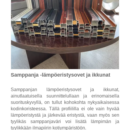
Samppanja -lämpöeristysovet ja ikkunat
Samppanjan lämpöeristysovet ja ikkunat,
ainutlaatuisella suunnittelullaan ja erinomaisella
suorituskyvyllä, on tullut kohokohta nykyaikaisessa
kodinkoristeessa. Tällä profiililla ei ole vain hyvää
lämpöeristystä ja järkevää eristystä, vaan myös sen
tyylikäs samppanjaväri voi lisätä lämpimän ja
tyylikkään ilmapiirin kotiympäristöön.