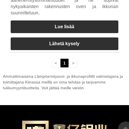
ääneneristysominaisuudet ja ne sopivat
nykyaikaisten rakennusten oven ja ikkunan
suunnitteluun.
Lue lisää
Lähetä kysely
<
1
>
Ammattimaisena Lämpöeristysovi- ja ikkunaprofiilit valmistajana ja
toimittajana Kiinassa meillä on oma tehdas ja tarjoamme
tukkumyyntituotteita. Voit jättää meille viestin.