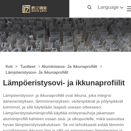
Language
Koti
>
Tuotteet
>
Alumiiniseos- Ja Ikkunaprofiilit
>
Lämpöeristysovi- Ja Ikkunaprofiilit
Lämpöeristysovi- ja ikkunaprofiilit
Lämpöeristysovi- ja ikkunaprofiilit ovat ikkuna, joka integroi
ääneneristyksen, lämmöneristyksen, vedenpitävät ja pölynpitävät
toiminnot, ja sitä käytetään laajasti useaan otteeseen;
Lämpöeristysalumiiniprofiili käyttää eristysnauhoja jakamaan
alumiiniprofiili kahteen osaan sisä- ja ulkopuolelle, mikä saavuttaa
hyvän lämpöeristysvaikutuksen. Se voi tehokkaasti estää lämmön
suorittamisen ikkunan läpi ja sillä on erinomainen lämpöeristys ja